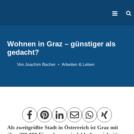
Zum
Inhalt
springen
Wohnen in Graz – günstiger als
gedacht?
Von
Joachim Bacher
Arbeiten & Leben
Als zweitgrößte Stadt in Österreich ist Graz mit