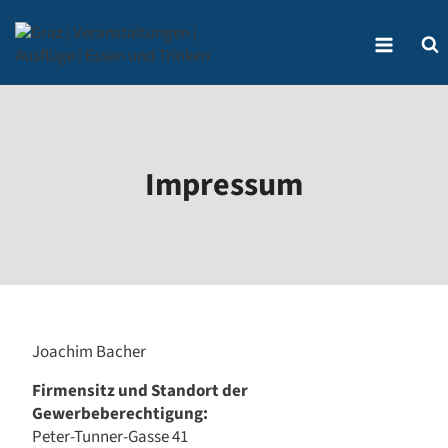
Zum
Inhalt
springen
Impressum
Joachim Bacher
Firmensitz und Standort der
Gewerbeberechtigung:
Peter-Tunner-Gasse 41