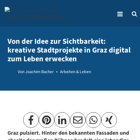
Zum
Inhalt
springen
Von der Idee zur Sichtbarkeit:
kreative Stadtprojekte in Graz digital
zum Leben erwecken
Von
Joachim Bacher
Arbeiten & Leben
Graz pulsiert. Hinter den bekannten Fassaden und